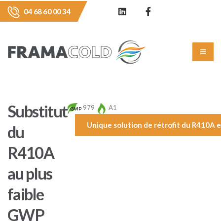
04 68 60 00 34
Substitut
979
A1
Unique solution de rétrofit du R410A e
du
R410A
au plus
faible
GWP