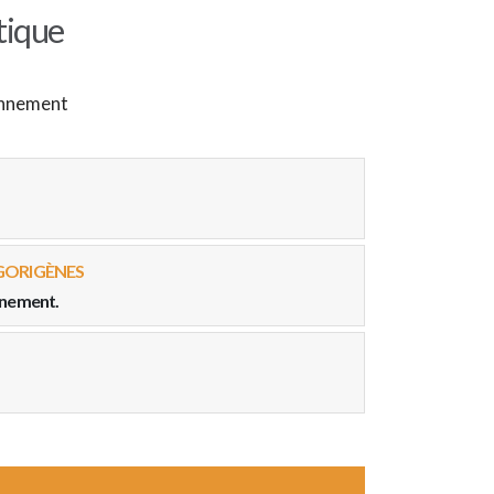
tique
ronnement
IGORIGÈNES
onnement.