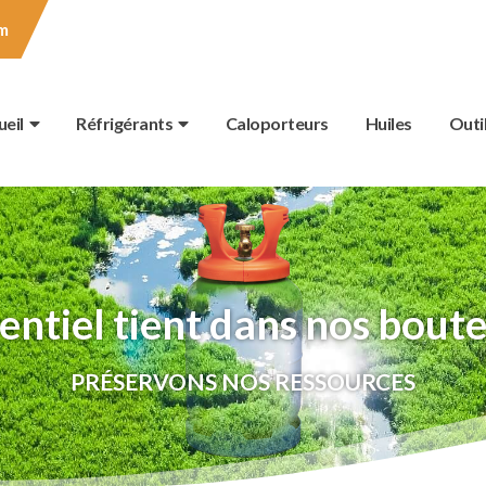
m
ueil
Réfrigérants
Caloporteurs
Huiles
Outi
sentiel tient dans nos boutei
PRÉSERVONS NOS RESSOURCES