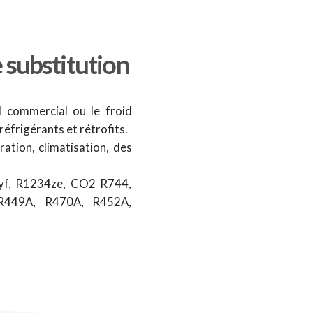
e substitution
d commercial ou le froid
éfrigérants et rétrofits.
ration, climatisation, des
yf, R1234ze, CO2 R744,
 R449A, R470A, R452A,