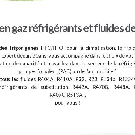
n gaz réfrigérants et fluides d
ides frigorigènes
HFC/HFO, pour la climatisation, le froi
D
expert depuis 30ans, vous accompagne dans le choix de vos r
ion de capacité et travaillez dans le secteur de la réfrigé
pompes à chaleur (PAC) ou de l’automobile ?
ous les fluides R404A, R410A, R32, R23, R134a, R1234
réfrigérants de substitution R442A, R470B, R448A,
R407C,R513A…
pour vous !