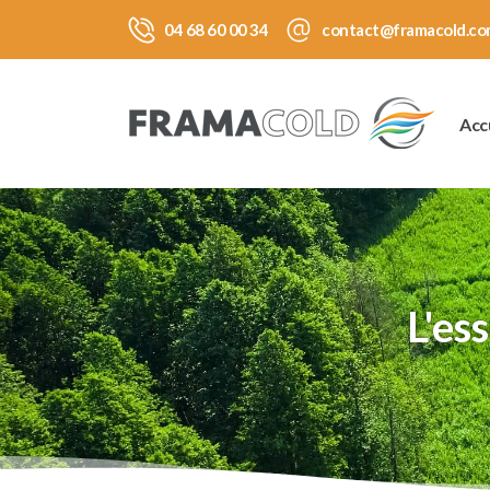
04 68 60 00 34
contact@framacold.co
Acc
L'es