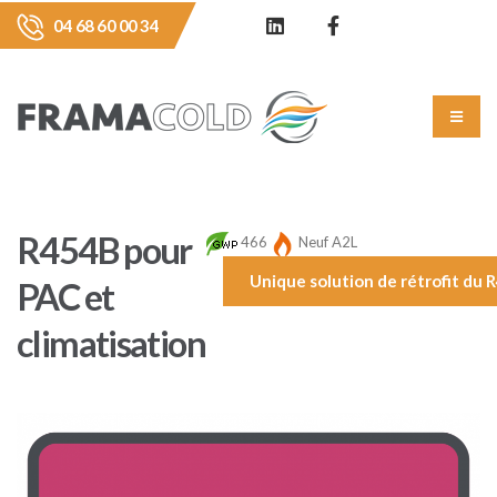
04 68 60 00 34
R454B pour
466
Neuf A2L
Unique solution de rétrofit du 
PAC et
climatisation