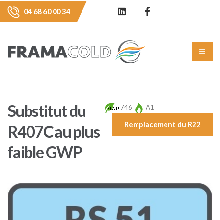
04 68 60 00 34
Substitut du
746
A1
Remplacement du R22
R407C au plus
faible GWP