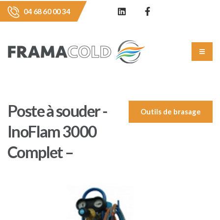
04 68 60 00 34
Poste à souder -
Outils de brasage
InoFlam 3000
Complet –