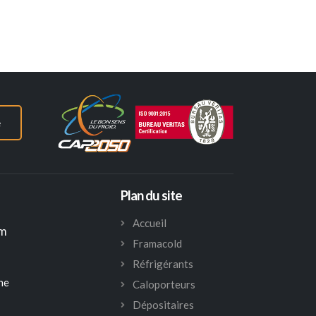
e
Plan du site
Accueil
om
Framacold
Réfrigérants
he
Caloporteurs
Dépositaires