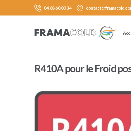
04 68 60 00 34
contact@framacold.co
Acc
R410A pour le Froid pos