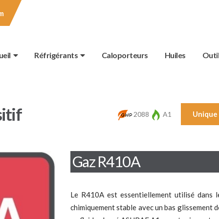
m
ueil
Réfrigérants
Caloporteurs
Huiles
Outi
itif
Unique 
2088
A1
Gaz R410A
Le R410A est
essentiellement utilisé dans l
chimiquement stable
avec un bas glissement 