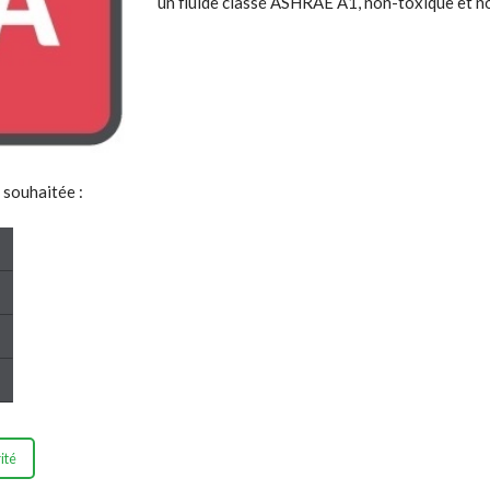
un fluide classé ASHRAE A1, non-toxique et n
 souhaitée :
ité