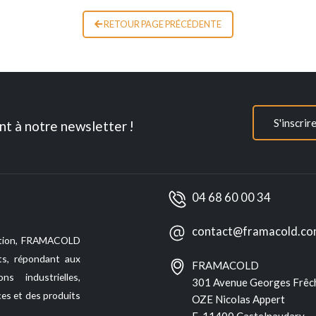
RETOUR PAGE PRÉCÉDENTE
S'inscrir
nt à notre newsletter !
04 68 60 00 34
contact@framacold.c
itution, FRAMACOLD
ts, répondant aux
FRAMACOLD
ns industrielles,
301 Avenue Georges Frêc
ces et des produits
OZE Nicolas Appert
F-11400 Castelnaudary