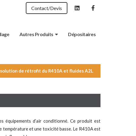
Contact/Devis
llage
Autres Produits
Dépositaires
solution de rétrofit du R410A et fluides A2L
es équipements d’air conditionné.
Ce
produit est
de température et une
toxicité basse.
Le R410A est