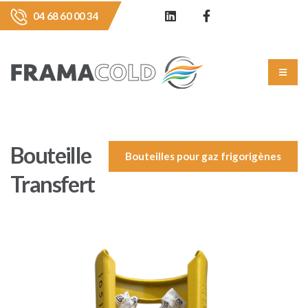
04 68 60 00 34
Bouteille
Bouteilles pour gaz frigorigènes
Transfert