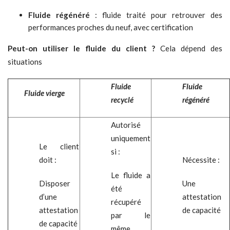
Fluide régénéré
: fluide traité pour retrouver des
performances proches du neuf, avec certification
Peut-on utiliser le
f
luide du client ?
Cela dépend des
situations
F
luide
F
luide
F
luide vierge
recyclé
régénéré
Autorisé
uniquement
Le client
si :
doit :
Nécessite :
Le fluide a
Disposer
Une
été
d’une
attestation
récupéré
attestation
de capacité
par le
de capacité
même