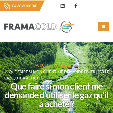
04 68 60 00 34
ACCUEIL
ACTUALITÉS
QUE FAIRE SI MON CLIENT ME DEMANDE D’UTILISER LE
GAZ QU’IL A ACHETÉ ?
Que faire si mon client me
demande d’utiliser le gaz qu’il
a acheté ?